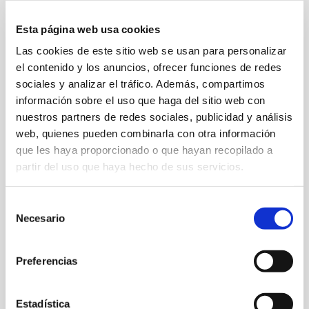
Esta página web usa cookies
Las cookies de este sitio web se usan para personalizar
el contenido y los anuncios, ofrecer funciones de redes
sociales y analizar el tráfico. Además, compartimos
información sobre el uso que haga del sitio web con
nuestros partners de redes sociales, publicidad y análisis
web, quienes pueden combinarla con otra información
que les haya proporcionado o que hayan recopilado a
Agricultura sostenible
partir del uso que haya hecho de sus servicios.
POR
FITOCARTHAGO
|
MAR 29, 2021
Selección
Necesario
de
consentimiento
Preferencias
Estadística