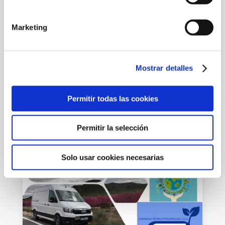
Marketing
Mostrar detalles
Primer corte de sandía
Permitir todas las cookies
POR
FITOCARTHAGO
|
MAR 23, 2021
Permitir la selección
Solo usar cookies necesarias